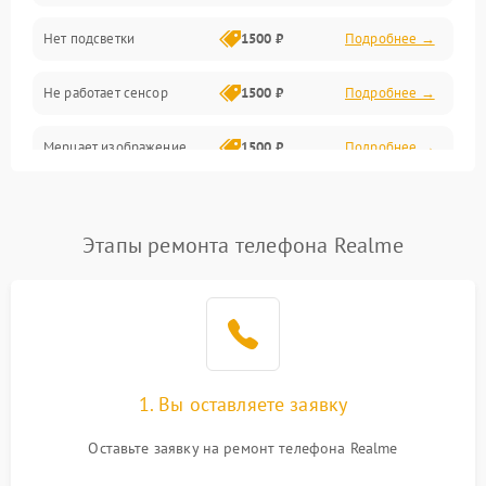
Нет подсветки
1500 ₽
Подробнее →
Проблемы с работой системы, корпусом и другие
Не работает сенсор
1500 ₽
Подробнее →
Мерцает изображение
1500 ₽
Подробнее →
Не работает 3D Touch
2400 ₽
Подробнее →
Этапы ремонта телефона Realme
Не работает Face ID
4000 ₽
Подробнее →
1. Вы оставляете заявку
Оставьте заявку на ремонт телефона Realme