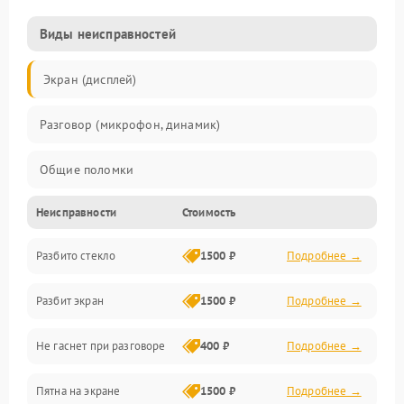
Виды неисправностей
Экран (дисплей)
Разговор (микрофон, динамик)
Общие поломки
Неисправности
Стоимость
Проблемы связи
Разбито стекло
1500 ₽
Подробнее →
Камеры
Разбит экран
1500 ₽
Подробнее →
Проблемы с дисплеем и сенсором
Не гаснет при разговоре
400 ₽
Подробнее →
Зарядка
Пятна на экране
1500 ₽
Подробнее →
Проблемы с питанием, зарядкой и аккумулятором