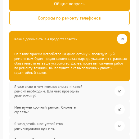
Общие вопросы
Вопросы по ремонту телефонов
Какие документы вы предоставляете?
На этапе приема устройства на диагностику и последующий
ремонт вам будет предоставлен заказ-наряд с указанием страховых
обязательств на ваше устройство. Далее, после выполнения работ
по ремонту техники, вы получите акт выполненных работ и
гарантийный талон.
Я уже знаю в чем неисправность и какой
ремонт необходим. Для чего проводить
диагностику?
Мне нужен срочный ремонт. Сможете
сделать?
Я хочу, чтобы мое устройство
ремонтировали при мне.