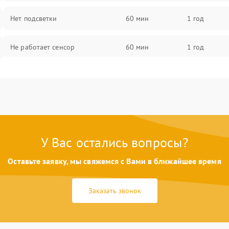
Нет подсветки
60 мин
1 год
Не работает сенсор
60 мин
1 год
Мерцает изображение
60 мин
1 год
Не работает 3D Touch
60 мин
1 год
Не работает Face ID
60 мин
1 год
У Вас остались вопросы?
Оставьте заявку, мы свяжемся с Вами в ближайшее время
Заказать звонок