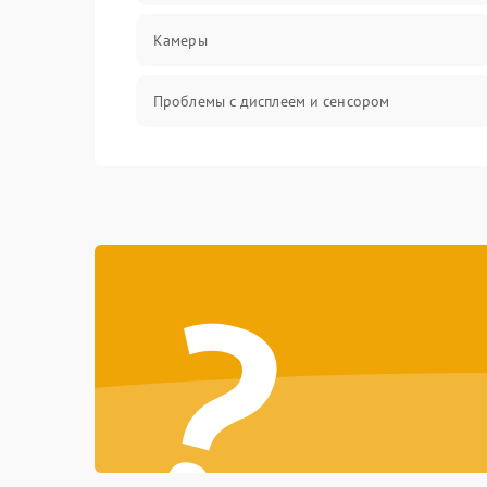
Камеры
Проблемы с дисплеем и сенсором
Зарядка
Проблемы с питанием, зарядкой и
аккумулятором
?
Проблемы с работой системы, корпусом и
другие