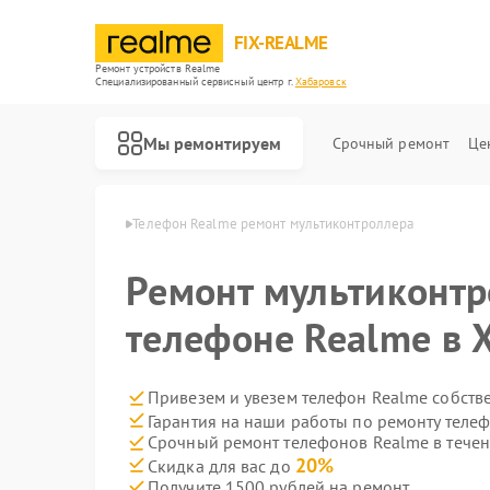
FIX-REALME
Ремонт устройств Realme
Специализированный cервисный центр г.
Хабаровск
Мы ремонтируем
Срочный ремонт
Це
ealme в Хабаровске
Телефон Realme ремонт мультиконтроллера
Ремонт мультиконтр
телефоне Realme в 
Привезем и увезем телефон Realme собств
Гарантия на наши работы по ремонту теле
Срочный ремонт телефонов Realme в течен
20%
Скидка для вас до
Получите 1500 рублей на ремонт